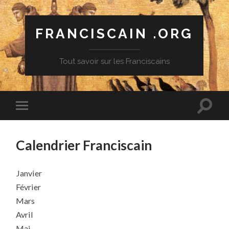
FRANCISCAIN .ORG
Tout savoir sur les Franciscains
Calendrier Franciscain
Janvier
Février
Mars
Avril
Mai